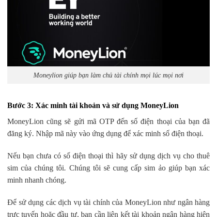
Moneylion giúp bạn làm chủ tài chính mọi lúc mọi nơi
Bước 3: Xác minh tài khoản và sử dụng MoneyLion
MoneyLion cũng sẽ gửi mã OTP đến số điện thoại của bạn đã
đăng ký. Nhập mã này vào ứng dụng để xác minh số điện thoại.
Nếu bạn chưa có số điện thoại thì hãy sử dụng dịch vụ cho thuê
sim của chúng tôi. Chúng tôi sẽ cung cấp sim ảo giúp bạn xác
minh nhanh chóng.
Để sử dụng các dịch vụ tài chính của MoneyLion như ngân hàng
trực tuyến hoặc đầu tư, bạn cần liên kết tài khoản ngân hàng hiện