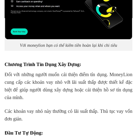
Với moneylion bạn có thể kiếm tiền hoàn lại khi chi tiêu
Chương Trình Tín Dụng Xây Dựng
:
Đối với những người muốn cải thiện điểm tín dụng. MoneyLion
cung cấp các khoản vay nhỏ với lãi suất thấp được thiết kế đặc
biệt để giúp người dùng xây dựng hoặc cải thiện hồ sơ tín dụng
của mình.
Các khoản vay nhỏ này thường có lãi suất thấp. Thủ tục vay vốn
đơn giản.
Đầu Tư Tự Động
: