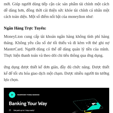
mới. Giúp người dùng tiếp cận các sản phẩm tài chính một cách
dễ dàng hơn, đồng thời cải thiện sức khỏe tài chính cá nhân một
cách toàn diện. Một số điểm nổi bật của moneylion như:
Ngân Hàng Trực Tuyến
:
MoneyLion cung cấp tài khoản ngân hàng không tính phí hàng
tháng. Không yêu cầu số dư tối thiểu và đi kèm với thẻ ghi nợ
MasterCard. Người dùng có thể dễ dàng quản lý tiền của mình.
Thực hiện thanh toán và theo dõi chi tiêu thông qua ứng dụng.
ứng dụng được thiết kế đơn giản, đầy đủ chức năng. Được thiết
kế để tối ưu hóa giao dịch một chạm. Được nhiều người tin tưởng
lựa chọn.