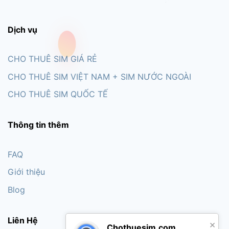
Dịch vụ
CHO THUÊ SIM GIÁ RẺ
CHO THUÊ SIM VIỆT NAM + SIM NƯỚC NGOÀI
CHO THUÊ SIM QUỐC TẾ
Thông tin thêm
FAQ
Giới thiệu
Blog
Liên Hệ
×
Chothuesim.com