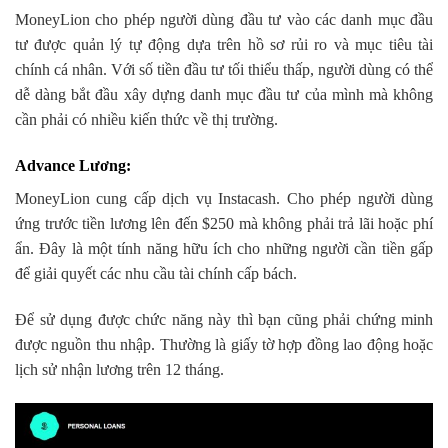
MoneyLion cho phép người dùng đầu tư vào các danh mục đầu
tư được quản lý tự động dựa trên hồ sơ rủi ro và mục tiêu tài
chính cá nhân. Với số tiền đầu tư tối thiểu thấp, người dùng có thể
dễ dàng bắt đầu xây dựng danh mục đầu tư của mình mà không
cần phải có nhiều kiến thức về thị trường.
Advance Lương
:
MoneyLion cung cấp dịch vụ Instacash. Cho phép người dùng
ứng trước tiền lương lên đến $250 mà không phải trả lãi hoặc phí
ẩn. Đây là một tính năng hữu ích cho những người cần tiền gấp
để giải quyết các nhu cầu tài chính cấp bách.
Để sử dụng được chức năng này thì bạn cũng phải chứng minh
được nguồn thu nhập. Thường là giấy tờ hợp đồng lao động hoặc
lịch sử nhận lương trên 12 tháng.