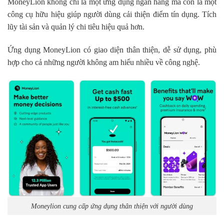
MoneyLion không chỉ là một ứng dụng ngân hàng mà còn là một
công cụ hữu hiệu giúp người dùng cải thiện điểm tín dụng. Tích
lũy tài sản và quản lý chi tiêu hiệu quả hơn.
Ứng dụng MoneyLion có giao diện thân thiện, dễ sử dụng, phù
hợp cho cả những người không am hiểu nhiều về công nghệ.
Moneylion cung cấp ứng dụng thân thiện với người dùng