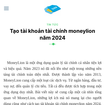
Chuyển
đến
nội
dung
TIN TỨC
Tạo tài khoản tài chính moneylion
năm 2024
MoneyLion là một ứng dụng quản lý tài chính cá nhân tiện lợi
và hiệu quả. Năm 2023 nó đã nổi lên như một trong những nền
tảng tài chính toàn diện nhất. Được thành lập vào năm 2013,
MoneyLion cung cấp một loạt các dịch vụ. Từ ngân hàng, đầu tư,
vay nợ, đến quản lý chi tiêu. Tất cả đều được tích hợp trong một
ứng dụng duy nhất. Bài viết này sẽ cung cấp một cái nhìn tổng
quan về MoneyLion, những lợi ích mà nó mang lại cho người
dùng cũng như cách tạo tài khoản tài chính moneylion năm 2024.