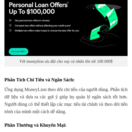
Với moneylion ưu đãi cho vay cá nhân lên tới 100.000$
Phân Tích Chi Tiêu và Ngân Sách
:
Ứng dụng MoneyLion theo dõi chi tiêu của người dùng. Phân tích
dữ liệu và đưa ra các gợi ý giúp họ quản lý ngân sách tốt hơn.
Người dùng có thể thiết lập các mục tiêu tài chính và theo dõi tiến
trình của mình một cách dễ dàng.
Phần Thưởng và Khuyến Mại
: