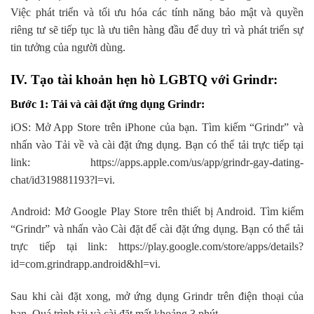
Việc phát triển và tối ưu hóa các tính năng bảo mật và quyền
riêng tư sẽ tiếp tục là ưu tiên hàng đầu để duy trì và phát triển sự
tin tưởng của người dùng.
IV. Tạo tài khoản hẹn hò LGBTQ với Grindr:
Bước 1: Tải và cài đặt ứng dụng Grindr:
iOS: Mở App Store trên iPhone của bạn. Tìm kiếm “Grindr” và
nhấn vào Tải về và cài đặt ứng dụng. Bạn có thể tải trực tiếp tại
link: https://apps.apple.com/us/app/grindr-gay-dating-
chat/id319881193?l=vi.
Android: Mở Google Play Store trên thiết bị Android. Tìm kiếm
“Grindr” và nhấn vào Cài đặt để cài đặt ứng dụng. Bạn có thể tải
trực tiếp tại link: https://play.google.com/store/apps/details?
id=com.grindrapp.android&hl=vi.
Sau khi cài đặt xong, mở ứng dụng Grindr trên điện thoại của
bạn. Quá trình tải và cài đặt mất khoảng 3 phút.