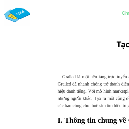
Chuyển
đến
Ch
nội
dung
Tạo
Grailed là một nền tảng trực tuyến 
Grailed đã nhanh chóng trở thành đi
hiệu danh tiếng. Với mô hình marketpl
những người khác. Tạo ra một cộng đ
các bạn cùng cho thuê sim tìm hiểu ứ
I. Thông tin chung về