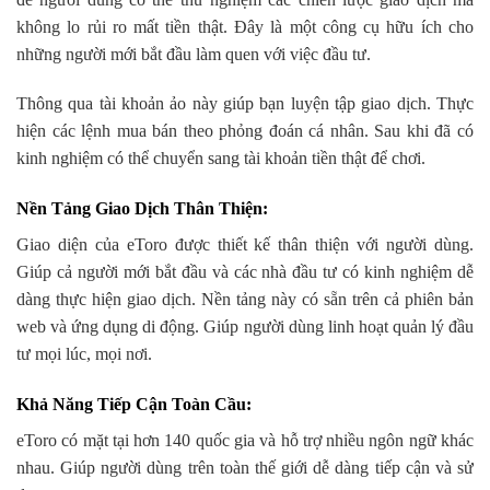
không lo rủi ro mất tiền thật. Đây là một công cụ hữu ích cho
những người mới bắt đầu làm quen với việc đầu tư.
Thông qua tài khoản ảo này giúp bạn luyện tập giao dịch. Thực
hiện các lệnh mua bán theo phỏng đoán cá nhân. Sau khi đã có
kinh nghiệm có thể chuyển sang tài khoản tiền thật để chơi.
Nền Tảng Giao Dịch Thân Thiện
:
Giao diện của eToro được thiết kế thân thiện với người dùng.
Giúp cả người mới bắt đầu và các nhà đầu tư có kinh nghiệm dễ
dàng thực hiện giao dịch. Nền tảng này có sẵn trên cả phiên bản
web và ứng dụng di động. Giúp người dùng linh hoạt quản lý đầu
tư mọi lúc, mọi nơi.
Khả Năng Tiếp Cận Toàn Cầu
:
eToro có mặt tại hơn 140 quốc gia và hỗ trợ nhiều ngôn ngữ khác
nhau. Giúp người dùng trên toàn thế giới dễ dàng tiếp cận và sử