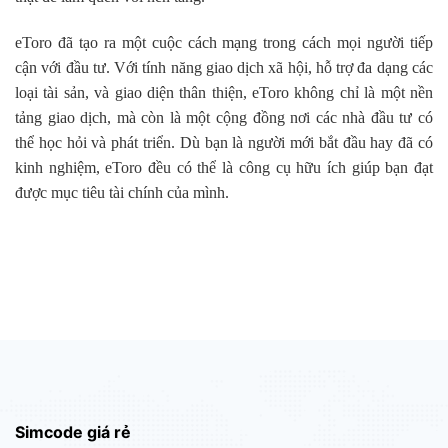
eToro đã tạo ra một cuộc cách mạng trong cách mọi người tiếp
cận với đầu tư. Với tính năng giao dịch xã hội, hỗ trợ đa dạng các
loại tài sản, và giao diện thân thiện, eToro không chỉ là một nền
tảng giao dịch, mà còn là một cộng đồng nơi các nhà đầu tư có
thể học hỏi và phát triển. Dù bạn là người mới bắt đầu hay đã có
kinh nghiệm, eToro đều có thể là công cụ hữu ích giúp bạn đạt
được mục tiêu tài chính của mình.
Simcode giá rẻ