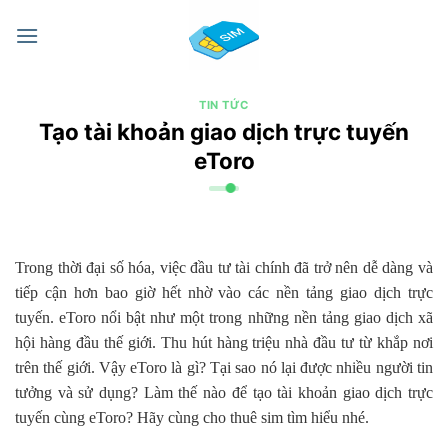
Chuyển
đến
nội
dung
TIN TỨC
Tạo tài khoản giao dịch trực tuyến
eToro
Trong thời đại số hóa, việc đầu tư tài chính đã trở nên dễ dàng và
tiếp cận hơn bao giờ hết nhờ vào các nền tảng giao dịch trực
tuyến. eToro nổi bật như một trong những nền tảng giao dịch xã
hội hàng đầu thế giới. Thu hút hàng triệu nhà đầu tư từ khắp nơi
trên thế giới. Vậy eToro là gì? Tại sao nó lại được nhiều người tin
tưởng và sử dụng? Làm thế nào để tạo tài khoản giao dịch trực
tuyến cùng eToro? Hãy cùng cho thuê sim tìm hiểu nhé.