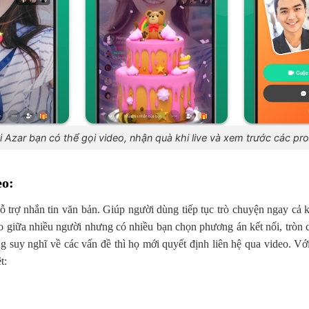
i Azar bạn có thể gọi video, nhận quà khi live và xem trước các prof
eo
:
ỗ trợ nhắn tin văn bản. Giúp người dùng tiếp tục trò chuyện ngay cả 
eo giữa nhiều người nhưng có nhiều bạn chọn phương án kết nối, tròn 
g suy nghĩ về các vấn đề thì họ mới quyết định liên hệ qua video. Vớ
t: