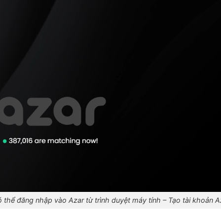
 thể đăng nhập vào Azar từ trình duyệt máy tính – Tạo tài khoản A