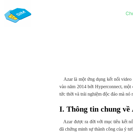
Chuyển
đến
Ch
nội
dung
Azar là một ứng dụng kết nối video t
vào năm 2014 bởi Hyperconnect, một c
tức thời và trải nghiệm độc đáo mà nó
I. Thông tin chung về
Azar được ra đời với mục tiêu kết nối
đã chứng minh sự thành công của ý tưởn