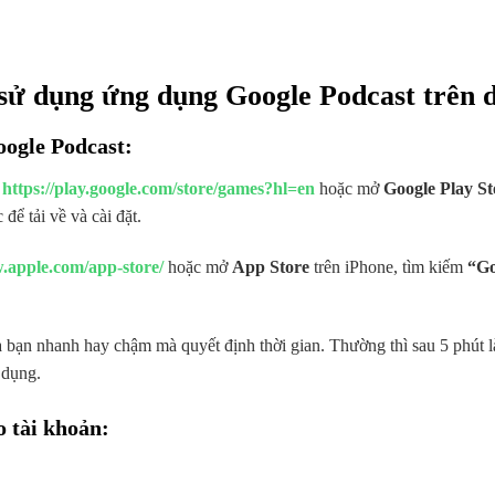
 sử dụng ứng dụng Google Podcast trên 
oogle Podcast:
p
https://play.google.com/store/games?hl=en
hoặc mở
Google Play St
ể tải về và cài đặt.
.apple.com/app-store/
hoặc mở
App Store
trên iPhone, tìm kiếm
“Go
bạn nhanh hay chậm mà quyết định thời gian. Thường thì sau 5 phút là
 dụng.
o tài khoản: