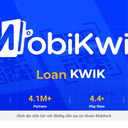
Hình đại diện bài viết Hướng dẫn tạo tài khoản Mobikwik