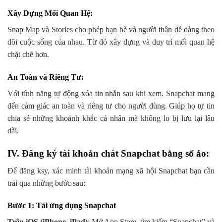
Xây Dựng Mối Quan Hệ
:
Snap Map và Stories cho phép bạn bè và người thân dễ dàng theo
dõi cuộc sống của nhau. Từ đó xây dựng và duy trì mối quan hệ
chặt chẽ hơn.
An Toàn và Riêng Tư
:
Với tính năng tự động xóa tin nhắn sau khi xem. Snapchat mang
đến cảm giác an toàn và riêng tư cho người dùng. Giúp họ tự tin
chia sẻ những khoảnh khắc cá nhân mà không lo bị lưu lại lâu
dài.
IV. Đăng ký tài khoản chát Snapchat bằng số ảo:
Để đăng ksy, xác minh tài khoản mạng xã hội Snapchat bạn cần
trải qua những bước sau:
Bước 1: Tải ứng dụng Snapchat
Trên iOS (iPhone, iPad)
: Mở App Store, tìm kiếm “Snapchat” và