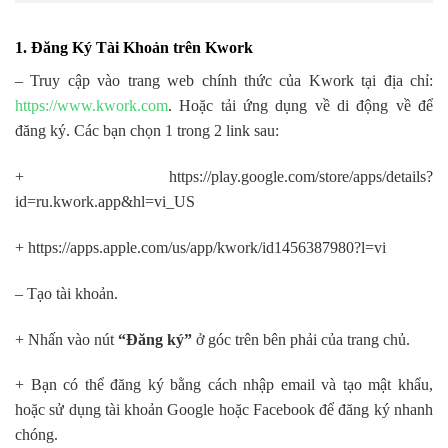
1. Đăng Ký Tài Khoản trên Kwork
– Truy cập vào trang web chính thức của Kwork tại địa chỉ:
https://www.kwork.com
. Hoặc tải ứng dụng về di động về để
đăng ký. Các bạn chọn 1 trong 2 link sau:
+ https://play.google.com/store/apps/details?
id=ru.kwork.app&hl=vi_US
+ https://apps.apple.com/us/app/kwork/id1456387980?l=vi
– Tạo tài khoản.
+ Nhấn vào nút
“Đăng ký”
ở góc trên bên phải của trang chủ.
+ Bạn có thể đăng ký bằng cách nhập email và tạo mật khẩu,
hoặc sử dụng tài khoản Google hoặc Facebook để đăng ký nhanh
chóng.