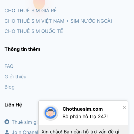
CHO THUÊ SIM GIÁ RẺ
CHO THUÊ SIM VIỆT NAM + SIM NƯỚC NGOÀI
CHO THUÊ SIM QUỐC TẾ
Thông tin thêm
FAQ
Giới thiệu
Blog
Liên Hệ
×
Chothuesim.com
Bộ phận hỗ trợ 247!
Thuê sim giá rẻ
Xin chào! Bạn cần hỗ trợ vấn đề gì
Join Chanel