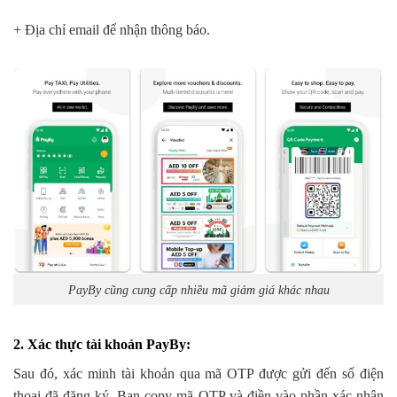
+ Địa chỉ email để nhận thông báo.
PayBy cũng cung cấp nhiều mã giảm giá khác nhau
2. Xác thực tài khoản PayBy:
Sau đó, xác minh tài khoản qua mã OTP được gửi đến số điện
thoại đã đăng ký. Bạn copy mã OTP và điền vào phần xác nhận