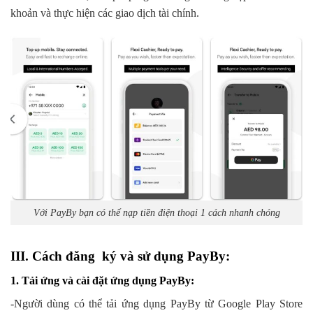
khoản và thực hiện các giao dịch tài chính.
Với PayBy bạn có thể nạp tiền điện thoại 1 cách nhanh chóng
III. Cách đăng ký và sử dụng PayBy:
1. Tải ứng và cài đặt ứng dụng PayBy:
-Người dùng có thể tải ứng dụng PayBy từ Google Play Store