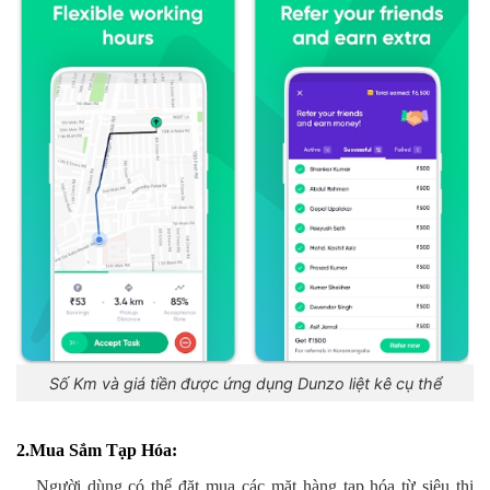
Số Km và giá tiền được ứng dụng Dunzo liệt kê cụ thể
2.Mua Sắm Tạp Hóa
:
Người dùng có thể đặt mua các mặt hàng tạp hóa từ siêu thị