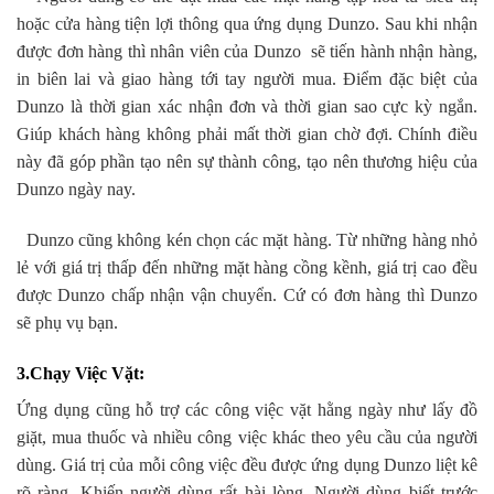
hoặc cửa hàng tiện lợi thông qua ứng dụng Dunzo. Sau khi nhận
được đơn hàng thì nhân viên của Dunzo sẽ tiến hành nhận hàng,
in biên lai và giao hàng tới tay người mua. Điểm đặc biệt của
Dunzo là thời gian xác nhận đơn và thời gian sao cực kỳ ngắn.
Giúp khách hàng không phải mất thời gian chờ đợi. Chính điều
này đã góp phần tạo nên sự thành công, tạo nên thương hiệu của
Dunzo ngày nay.
Dunzo cũng không kén chọn các mặt hàng. Từ những hàng nhỏ
lẻ với giá trị thấp đến những mặt hàng cồng kềnh, giá trị cao đều
được Dunzo chấp nhận vận chuyển. Cứ có đơn hàng thì Dunzo
sẽ phụ vụ bạn.
3.Chạy Việc Vặt
:
Ứng dụng cũng hỗ trợ các công việc vặt hằng ngày như lấy đồ
giặt, mua thuốc và nhiều công việc khác theo yêu cầu của người
dùng. Giá trị của mỗi công việc đều được ứng dụng Dunzo liệt kê
rõ ràng. Khiến người dùng rất hài lòng. Người dùng biết trước