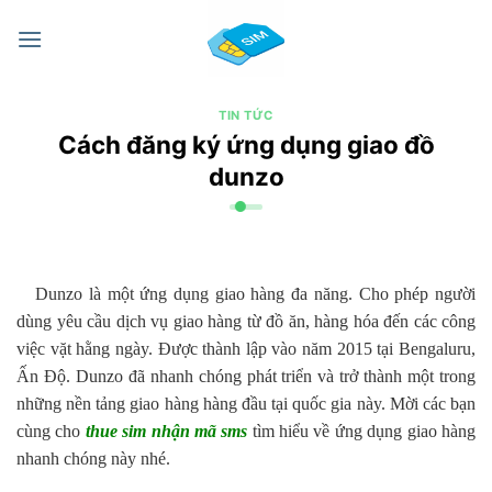
Chuyển
đến
nội
dung
TIN TỨC
Cách đăng ký ứng dụng giao đồ
dunzo
Dunzo là một ứng dụng giao hàng đa năng. Cho phép người
dùng yêu cầu dịch vụ giao hàng từ đồ ăn, hàng hóa đến các công
việc vặt hằng ngày. Được thành lập vào năm 2015 tại Bengaluru,
Ấn Độ. Dunzo đã nhanh chóng phát triển và trở thành một trong
những nền tảng giao hàng hàng đầu tại quốc gia này. Mời các bạn
cùng cho
thue sim nhận mã sms
tìm hiểu về ứng dụng giao hàng
nhanh chóng này nhé.