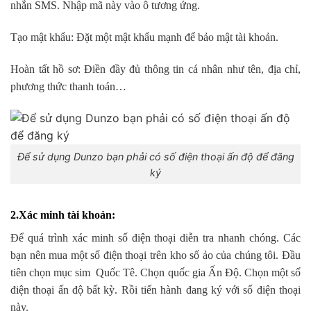
nhắn SMS. Nhập mã này vào ô tương ứng.
Tạo mật khẩu: Đặt một mật khẩu mạnh để bảo mật tài khoản.
Hoàn tất hồ sơ: Điền đầy đủ thông tin cá nhân như tên, địa chỉ,
phương thức thanh toán…
Để sử dụng Dunzo bạn phải có số điện thoại ấn độ để đăng
ký
2.Xác minh tài khoản:
Để quá trình xác minh số điện thoại diễn tra nhanh chóng. Các
bạn nên mua một số điện thoại trên kho số ảo của chúng tôi. Đầu
tiên chọn mục sim Quốc Tê. Chọn quốc gia Ấn Độ. Chọn một số
điện thoại ấn độ bất kỳ. Rồi tiến hành đang ký với số điện thoại
này.