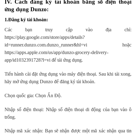
IV. Cách đăng ký tài khoản bằng số điện thoại
ứng dụng Dunzo:
1.Đăng ký tài khoản:
Các bạn truy cập vào địa chỉ:
https://play.google.com/store/apps/details?
id=runner.dunzo.com.dunzo_runner&hl=vi hoặc
https://apps.apple.com/us/app/dunzo-grocery-delivery-
app/id1032391728?l=vi để tải ứng dụng.
Tiến hành cài đặt ứng dụng vào máy điện thoại. Sau khi tải xong,
hãy mở ứng dụng Dunzo để đăng ký tài khoản.
Chọn quốc gia: Chọn Ấn Độ.
Nhập số điện thoại: Nhập số điện thoại di động của bạn vào ô
trống.
Nhập mã xác nhận: Bạn sẽ nhận được một mã xác nhận qua tin