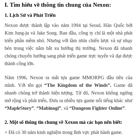
I. Tìm hiểu về thông tin chung của Nexon:
1. Lịch Sử và Phát Triển
Nexon được thành lập vào năm 1994 tại Seoul, Hàn Quốc bởi
Kim Jung-ju và Jake Song. Ban đầu, công ty chỉ là một nhà phát
triển phần mềm nhỏ. Nhưng với tầm nhìn chiến lược và sự nhạy
bén trong việc nắm bắt xu hướng thị trường. Nexon đã nhanh
chóng chuyển hướng sang phát triển game trực tuyến và đạt được
thành công lớn.
Năm 1996, Nexon ra mắt tựa game MMORPG đầu tiên của
mình. Với tên gọi
“The Kingdom of the Winds”.
Game đã
nhanh chóng trở thành hiện tượng. Từ đó, Nexon không ngừng
mở rộng và phát triển, Đưa ra nhiều tựa game nổi tiếng khác như
“MapleStory”
,
“Mabinogi”
, và
“Dungeon Fighter Online”
.
2. Một số thông tin chung về Xexon mà các bạn nên biết:
+ Đã có 30 năm kinh nghiệm trong lĩnh vực phát hành game.